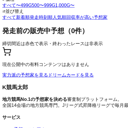
すべて
〜499G
500〜999G
1,000G〜
並び替え
すべて
新着順
発走時刻順
人気順
回収率が高い予想家
発走前の販売中予想
（
0
件）
締切間近は赤色で表示・終わったレースは非表示
現在公開中の有料コンテンツはありません
実力派の予想家を見る
ドリームカードを見る
K
競馬太郎
地方競馬No.1の予想家を決める
審査制プラットフォーム。
全国14会場の地方競馬専門。Jリーグ式昇降格リーグで毎月
サービス