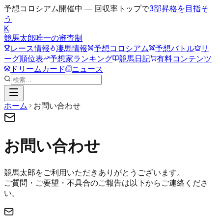
予想コロシアム開催中 — 回収率トップで
3部昇格を目指そ
う
K
競馬太郎
唯一の審査制
レース情報
凄馬情報
予想コロシアム
予想バトル
リ
ーグ順位表
予想家ランキング
競馬日記
有料コンテンツ
ドリームカード
ニュース
ホーム
お問い合わせ
お問い合わせ
競馬太郎をご利用いただきありがとうございます。
ご質問・ご要望・不具合のご報告は以下からご連絡くださ
い。