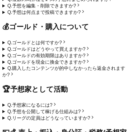
Q.
予想を編集・削除できますか?
Q.
予想は何点まで投稿できますか?
💰
ゴールド・購入について
Q.
ゴールドとは何ですか?
Q.
ゴールドはどうやって買えますか?
Q.
ゴールドの有効期限はありますか?
Q.
ゴールドを現金に換金できますか?
Q.
購入したコンテンツが的中しなかったら返金されます
か?
🏆
予想家として活動
Q.
予想家になるには?
Q.
予想を公開して稼げる仕組みは?
Q.
リーグの定員はどうなっていますか?