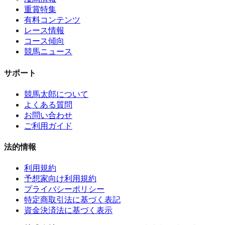
重賞特集
有料コンテンツ
レース情報
コース傾向
競馬ニュース
サポート
競馬太郎について
よくある質問
お問い合わせ
ご利用ガイド
法的情報
利用規約
予想家向け利用規約
プライバシーポリシー
特定商取引法に基づく表記
資金決済法に基づく表示