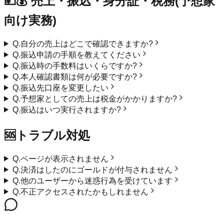
💴
💰 売上・振込・身分証・税務(予想家
向け実務)
Q.
自分の売上はどこで確認できますか?
Q.
振込申請の手順を教えてください
Q.
振込時の手数料はいくらですか?
Q.
本人確認書類は何が必要ですか?
Q.
振込先口座を変更したい
Q.
予想家としての売上は税金がかかりますか?
Q.
振込はいつ実行されますか?
🆘
トラブル対処
Q.
ページが表示されません
Q.
決済はしたのにゴールドが付与されません
Q.
他のユーザーから迷惑行為を受けています
Q.
不正アクセスされたかもしれません