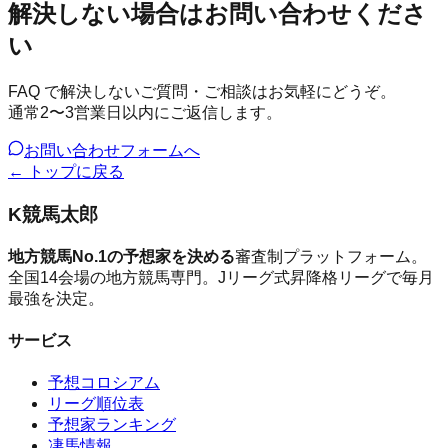
解決しない場合はお問い合わせくださ
い
FAQ で解決しないご質問・ご相談はお気軽にどうぞ。
通常2〜3営業日以内にご返信します。
お問い合わせフォームへ
← トップに戻る
K
競馬太郎
地方競馬No.1の予想家を決める
審査制プラットフォーム。
全国14会場の地方競馬専門。Jリーグ式昇降格リーグで毎月
最強を決定。
サービス
予想コロシアム
リーグ順位表
予想家ランキング
凄馬情報