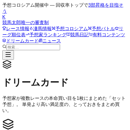
予想コロシアム開催中 — 回収率トップで
3部昇格を目指そ
う
K
競馬太郎
唯一の審査制
レース情報
凄馬情報
予想コロシアム
予想バトル
リ
ーグ順位表
予想家ランキング
競馬日記
有料コンテンツ
ドリームカード
ニュース
ドリームカード
予想家が複数レースの本命買い目を1枚にまとめた「セット
予想」。 単発より高い満足度の、とっておきをまとめ買
い。