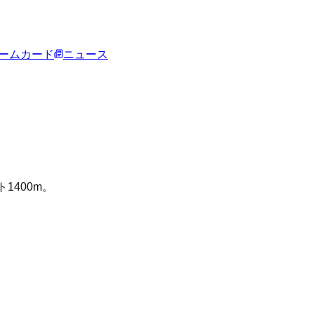
ームカード
ニュース
1400m。