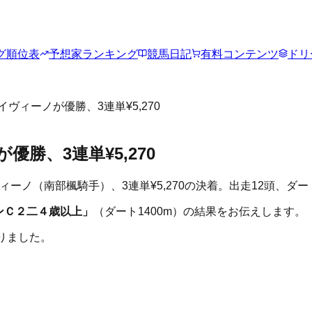
グ順位表
予想家ランキング
競馬日記
有料コンテンツ
ドリ
ケイヴィーノが優勝、3連単¥5,270
優勝、3連単¥5,270
ヴィーノ（南部楓騎手）、3連単¥5,270の決着。出走12頭、ダート
ンＣ２二４歳以上」
（ダート1400m）の結果をお伝えします。
りました。