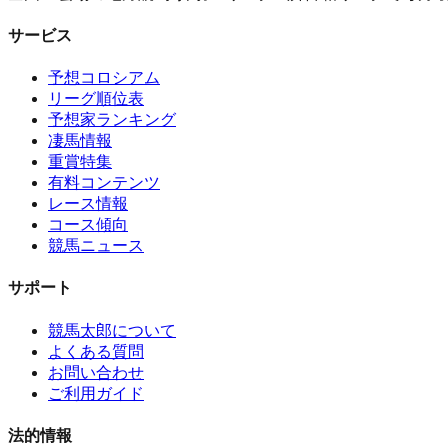
サービス
予想コロシアム
リーグ順位表
予想家ランキング
凄馬情報
重賞特集
有料コンテンツ
レース情報
コース傾向
競馬ニュース
サポート
競馬太郎について
よくある質問
お問い合わせ
ご利用ガイド
法的情報