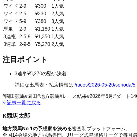
ワイド
2-9
¥300
1人気
ワイド
2-5
¥330
2人気
ワイド
5-9
¥380
3人気
馬単
2-9
¥1,180
1人気
3連複
2-5-9
¥1,350
1人気
3連単
2-9-5
¥5,270
2人気
注目ポイント
3連単¥5,270の堅い決着
詳細な出馬表・払戻情報は
/races/2026-05-20/sonoda/5
#
園田競馬
#
園田
#
地方競馬
#
レース結果
#
2026年5月
#
ダート14
記事一覧に戻る
K
競馬太郎
地方競馬No.1の予想家を決める
審査制プラットフォーム。
全国14会場の地方競馬専門。Jリーグ式昇降格リーグで毎月