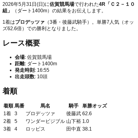
2026年5月31日(日)に
佐賀競馬場
で行われた
4R「Ｃ２－１０
組」
（ダート1400m）の結果をお伝えします。
1着は
プロデッツァ
（3番・後藤武騎手）。単勝7人気（オッ
ズ62.6倍）での勝利となりました。
レース概要
会場
: 佐賀競馬場
距離
: ダート1400m
発走時刻
: 16:55
出走頭数
: 10頭
着順
着順
馬番
馬名
騎手
単勝オッズ
1着
3
プロデッツァ
後藤武
62.6
2着
5
ワンダービジブル
山下裕
1.0
3着
4
ロッピス
田中直
38.1