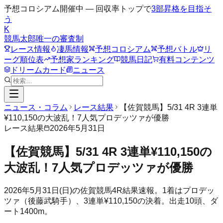
予想コロシアム開催中 — 回収率トップで
3部昇格を目指そ
う
K
競馬太郎
唯一の審査制
レース情報
凄馬情報
予想コロシアム
予想バトル
リ
ーグ順位表
予想家ランキング
競馬日記
有料コンテンツ
ドリームカード
ニュース
ニュース・コラム
レース結果
【佐賀競馬】5/31 4R 3連単
¥110,150の大波乱！7人気プロデッツァが優勝
レース結果
2026年5月31日
【佐賀競馬】5/31 4R 3連単¥110,150の
大波乱！7人気プロデッツァが優勝
2026年5月31日(日)の佐賀競馬4R結果速報。1着はプロデッ
ツァ（後藤武騎手）、3連単¥110,150の決着。出走10頭、ダ
ート1400m。