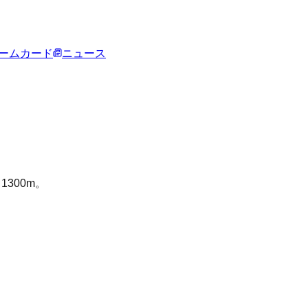
ームカード
ニュース
300m。