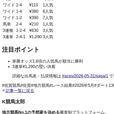
ワイド
2-4
¥110
1人気
ワイド
1-4
¥380
6人気
ワイド
1-2
¥390
7人気
馬単
2-4
¥210
1人気
3連複
1-2-4
¥630
3人気
3連単
2-4-1
¥1,290
3人気
注目ポイント
単勝オッズ1.6倍の人気馬が順当に勝利
3連単¥1,290の堅い決着
詳細な出馬表・払戻情報は
/races/2026-05-31/saga/1
で
#
佐賀競馬
#
佐賀
#
地方競馬
#
レース結果
#
2026年5月
#
ダート13
記事一覧に戻る
K
競馬太郎
地方競馬No.1の予想家を決める
審査制プラットフォーム。