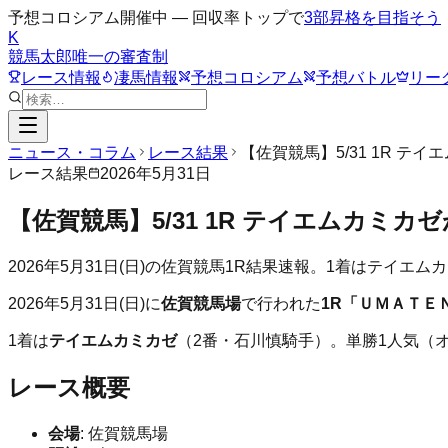
予想コロシアム開催中 — 回収率トップで
3部昇格を目指そう
K
競馬太郎
唯一の審査制
レース情報
凄馬情報
予想コロシアム
予想バトル
リー
ニュース・コラム
レース結果
【佐賀競馬】5/31 1R テ
レース結果
2026年5月31日
【佐賀競馬】5/31 1R テイエムカミカ
2026年5月31日(日)の佐賀競馬1R結果速報。1着はテイエム
2026年5月31日(日)に
佐賀競馬場
で行われた
1R「ＵＭＡＴＥ
1着は
テイエムカミカゼ
（2番・石川慎騎手）。単勝1人気（オ
レース概要
会場
: 佐賀競馬場