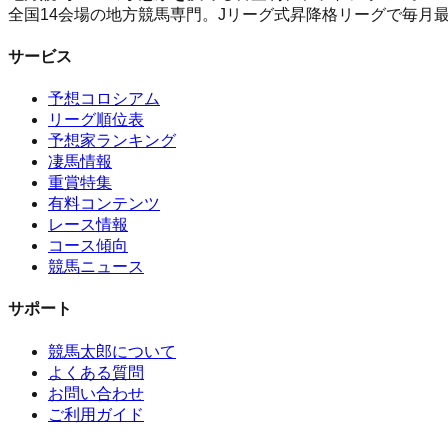
全国14会場の地方競馬専門。Jリーグ式昇降格リーグで毎月
サービス
予想コロシアム
リーグ順位表
予想家ランキング
凄馬情報
重賞特集
有料コンテンツ
レース情報
コース傾向
競馬ニュース
サポート
競馬太郎について
よくある質問
お問い合わせ
ご利用ガイド