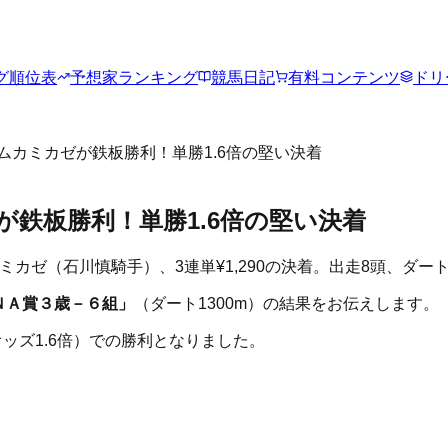
グ順位表
予想家ランキング
競馬日記
有料コンテンツ
ドリ
イエムカミカゼが鉄板勝利！単勝1.6倍の堅い決着
ゼが鉄板勝利！単勝1.6倍の堅い決着
カミカゼ（石川慎騎手）、3連単¥1,290の決着。出走8頭、ダート1
ＮＡ賞３歳－６組」
（ダート1300m）の結果をお伝えします。
ッズ1.6倍）での勝利となりました。