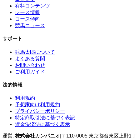
有料コンテンツ
レース情報
コース傾向
競馬ニュース
サポート
競馬太郎について
よくある質問
お問い合わせ
ご利用ガイド
法的情報
利用規約
予想家向け利用規約
プライバシーポリシー
特定商取引法に基づく表記
資金決済法に基づく表示
運営:
株式会社カンパニオ
|
〒110-0005 東京都台東区上野1丁