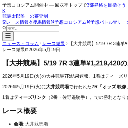
予想コロシアム開催中 — 回収率トップで
3部昇格を目指そう
K
競馬太郎
唯一の審査制
レース情報
凄馬情報
予想コロシアム
予想バトル
リー
ニュース・コラム
レース結果
【大井競馬】5/19 7R 3連
レース結果
2026年5月19日
【大井競馬】5/19 7R 3連単¥1,219
2026年5月19日(火)の大井競馬7R結果速報。1着はティーズリ
2026年5月19日(火)に
大井競馬場
で行われた
7R「オッズ 映像
1着は
ティーズリンク
（2番・佐野遥騎手）。での勝利となり
レース概要
会場
: 大井競馬場