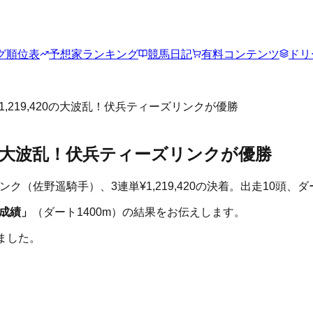
グ順位表
予想家ランキング
競馬日記
有料コンテンツ
ドリ
単¥1,219,420の大波乱！伏兵ティーズリンクが優勝
,420の大波乱！伏兵ティーズリンクが優勝
ンク（佐野遥騎手）、3連単¥1,219,420の決着。出走10頭、ダー
 成績」
（ダート1400m）の結果をお伝えします。
ました。