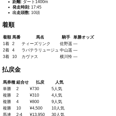
距離
: ダート1400m
発走時刻
: 17:45
出走頭数
: 10頭
着順
着順
馬番
馬名
騎手
単勝オッズ
1着
2
ティーズリンク
佐野遥
—
2着
4
ラバテラリュージュ
中山遥
—
3着
10
カヴァス
横川怜
—
払戻金
馬券種
組合せ
払戻
人気
単勝
2
¥730
5人気
複勝
2
¥310
4人気
複勝
4
¥800
9人気
複勝
10
¥4,500
10人気
馬連
2-4
¥13,950
30人気