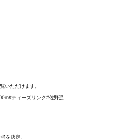
覧いただけます。
00m
#
ティーズリンク
#
佐野遥
最強を決定。