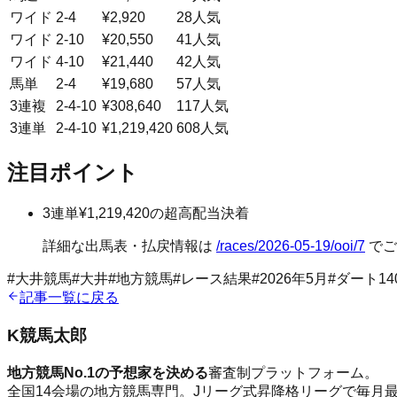
ワイド
2-4
¥2,920
28人気
ワイド
2-10
¥20,550
41人気
ワイド
4-10
¥21,440
42人気
馬単
2-4
¥19,680
57人気
3連複
2-4-10
¥308,640
117人気
3連単
2-4-10
¥1,219,420
608人気
注目ポイント
3連単¥1,219,420の超高配当決着
詳細な出馬表・払戻情報は
/races/2026-05-19/ooi/7
でご
#
大井競馬
#
大井
#
地方競馬
#
レース結果
#
2026年5月
#
ダート14
記事一覧に戻る
K
競馬太郎
地方競馬No.1の予想家を決める
審査制プラットフォーム。
全国14会場の地方競馬専門。Jリーグ式昇降格リーグで毎月