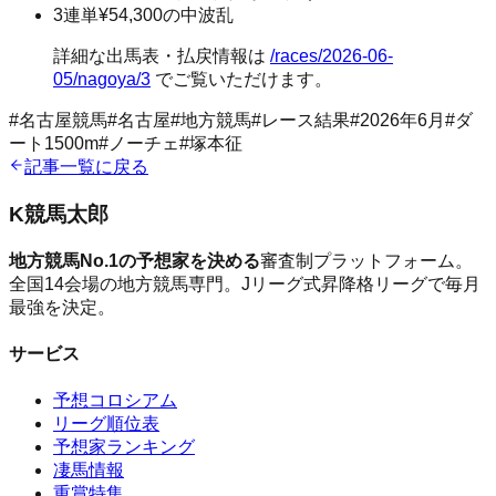
3連単¥54,300の中波乱
詳細な出馬表・払戻情報は
/races/2026-06-
05/nagoya/3
でご覧いただけます。
#
名古屋競馬
#
名古屋
#
地方競馬
#
レース結果
#
2026年6月
#
ダ
ート1500m
#
ノーチェ
#
塚本征
記事一覧に戻る
K
競馬太郎
地方競馬No.1の予想家を決める
審査制プラットフォーム。
全国14会場の地方競馬専門。Jリーグ式昇降格リーグで毎月
最強を決定。
サービス
予想コロシアム
リーグ順位表
予想家ランキング
凄馬情報
重賞特集