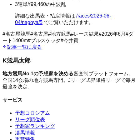
3連単¥99,460の中波乱
詳細な出馬表・払戻情報は
/races/2026-06-
04/nagoya/5
でご覧いただけます。
#
名古屋競馬
#
名古屋
#
地方競馬
#
レース結果
#
2026年6月
#
ダ
ート1400m
#
ブルスケッタ
#
今井貴
記事一覧に戻る
K
競馬太郎
地方競馬No.1の予想家を決める
審査制プラットフォーム。
全国14会場の地方競馬専門。Jリーグ式昇降格リーグで毎月
最強を決定。
サービス
予想コロシアム
リーグ順位表
予想家ランキング
凄馬情報
重賞特集