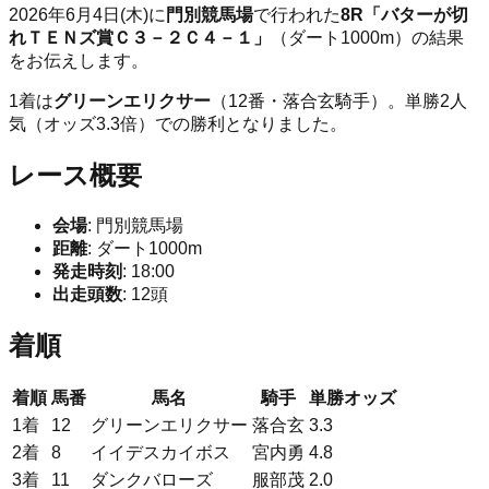
2026年6月4日(木)に
門別競馬場
で行われた
8R「バターが切
れＴＥＮズ賞Ｃ３－２Ｃ４－１」
（ダート1000m）の結果
をお伝えします。
1着は
グリーンエリクサー
（12番・落合玄騎手）。単勝2人
気（オッズ3.3倍）での勝利となりました。
レース概要
会場
: 門別競馬場
距離
: ダート1000m
発走時刻
: 18:00
出走頭数
: 12頭
着順
着順
馬番
馬名
騎手
単勝オッズ
1着
12
グリーンエリクサー
落合玄
3.3
2着
8
イイデスカイボス
宮内勇
4.8
3着
11
ダンクバローズ
服部茂
2.0