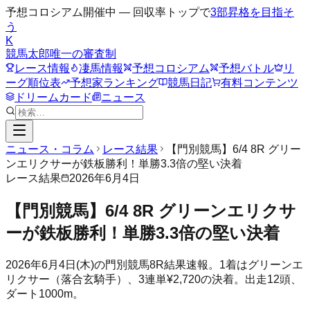
予想コロシアム開催中 — 回収率トップで
3部昇格を目指そ
う
K
競馬太郎
唯一の審査制
レース情報
凄馬情報
予想コロシアム
予想バトル
リ
ーグ順位表
予想家ランキング
競馬日記
有料コンテンツ
ドリームカード
ニュース
ニュース・コラム
レース結果
【門別競馬】6/4 8R グリー
ンエリクサーが鉄板勝利！単勝3.3倍の堅い決着
レース結果
2026年6月4日
【門別競馬】6/4 8R グリーンエリクサ
ーが鉄板勝利！単勝3.3倍の堅い決着
2026年6月4日(木)の門別競馬8R結果速報。1着はグリーンエ
リクサー（落合玄騎手）、3連単¥2,720の決着。出走12頭、
ダート1000m。