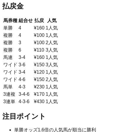
払戻金
馬券種
組合せ
払戻
人気
単勝
4
¥160
1人気
複勝
4
¥100
1人気
複勝
3
¥100
2人気
複勝
6
¥110
3人気
馬連
3-4
¥160
1人気
ワイド
3-6
¥150
3人気
ワイド
3-4
¥120
1人気
ワイド
4-6
¥150
2人気
馬単
4-3
¥230
1人気
3連複
3-4-6
¥170
1人気
3連単
4-3-6
¥430
1人気
注目ポイント
単勝オッズ1.6倍の人気馬が順当に勝利