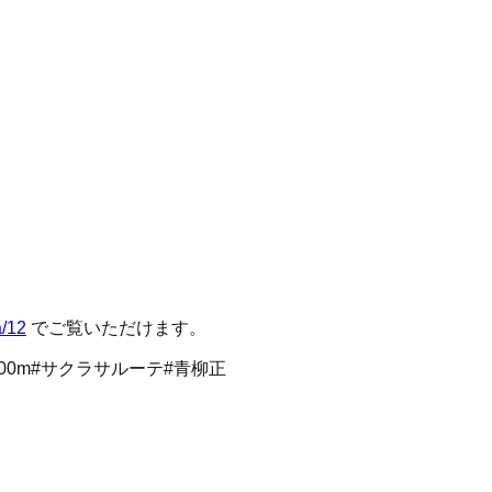
a/12
でご覧いただけます。
00m
#
サクラサルーテ
#
青柳正