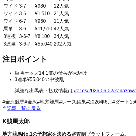
ワイド
3-7
¥980
12人気
ワイド
3-6
¥1,510
21人気
ワイド
6-7
¥960
11人気
馬単
3-6
¥11,510
42人気
3連複
3-6-7
¥8,100
34人気
3連単
3-6-7
¥55,040
202人気
注目ポイント
単勝オッズ14.1倍の伏兵が大駆け
3連単¥55,040の中波乱
詳細な出馬表・払戻情報は
/races/2026-06-02/kanazaw
#
金沢競馬
#
金沢
#
地方競馬
#
レース結果
#
2026年6月
#
ダート15
記事一覧に戻る
K
競馬太郎
地方競馬No.1の予想家を決める
審査制プラットフォーム。