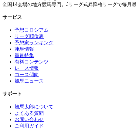
全国14会場の地方競馬専門。Jリーグ式昇降格リーグで毎月
サービス
予想コロシアム
リーグ順位表
予想家ランキング
凄馬情報
重賞特集
有料コンテンツ
レース情報
コース傾向
競馬ニュース
サポート
競馬太郎について
よくある質問
お問い合わせ
ご利用ガイド