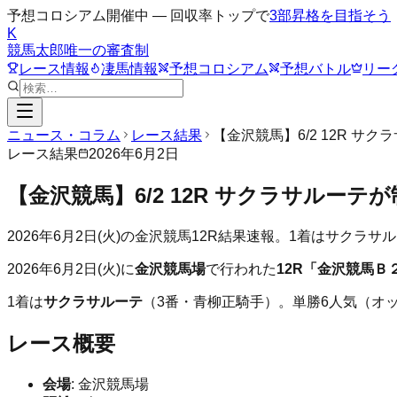
予想コロシアム開催中 — 回収率トップで
3部昇格を目指そう
K
競馬太郎
唯一の審査制
レース情報
凄馬情報
予想コロシアム
予想バトル
リー
ニュース・コラム
レース結果
【金沢競馬】6/2 12R サク
レース結果
2026年6月2日
【金沢競馬】6/2 12R サクラサルーテが
2026年6月2日(火)の金沢競馬12R結果速報。1着はサクラサ
2026年6月2日(火)に
金沢競馬場
で行われた
12R「金沢競馬Ｂ
1着は
サクラサルーテ
（3番・青柳正騎手）。単勝6人気（オッ
レース概要
会場
: 金沢競馬場