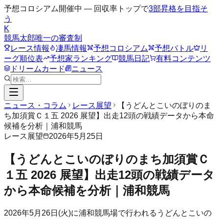
予想コロシアム開催中 — 回収率トップで
3部昇格を目指そ
う
K
競馬太郎
唯一の審査制
レース情報
凄馬情報
予想コロシアム
予想バトル
リ
ーグ順位表
予想家ランキング
競馬日記
有料コンテンツ
ドリームカード
ニュース
ニュース・コラム
レース展望
【うどんとこいのぼりのま
ち加須賞Ｃ１五 2026 展望】出走12頭の戦績データから本命
候補を分析｜浦和競馬
レース展望
2026年5月25日
【うどんとこいのぼりのまち加須賞Ｃ
１五 2026 展望】出走12頭の戦績データ
から本命候補を分析｜浦和競馬
2026年5月26日(火)に浦和競馬場で行われるうどんとこいの