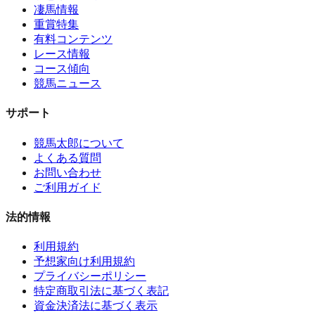
凄馬情報
重賞特集
有料コンテンツ
レース情報
コース傾向
競馬ニュース
サポート
競馬太郎について
よくある質問
お問い合わせ
ご利用ガイド
法的情報
利用規約
予想家向け利用規約
プライバシーポリシー
特定商取引法に基づく表記
資金決済法に基づく表示