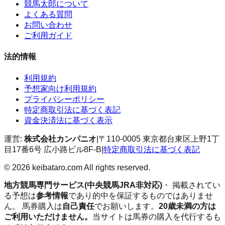
競馬太郎について
よくある質問
お問い合わせ
ご利用ガイド
法的情報
利用規約
予想家向け利用規約
プライバシーポリシー
特定商取引法に基づく表記
資金決済法に基づく表示
運営:
株式会社カンパニオ
|
〒110-0005 東京都台東区上野1丁
目17番6号 広小路ビル8F-B
|
特定商取引法に基づく表記
©
2026
keibataro.com All rights reserved.
地方競馬専門サービス(中央競馬JRA非対応)
・ 掲載されてい
る予想は
参考情報
であり的中を保証するものではありませ
ん。 馬券購入は
自己責任
でお願いします。
20歳未満の方は
ご利用いただけません。
当サイトは馬券の購入を代行するも