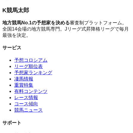
K
競馬太郎
地方競馬No.1の予想家を決める
審査制プラットフォーム。
全国14会場の地方競馬専門。Jリーグ式昇降格リーグで毎月
最強を決定。
サービス
予想コロシアム
リーグ順位表
予想家ランキング
凄馬情報
重賞特集
有料コンテンツ
レース情報
コース傾向
競馬ニュース
サポート