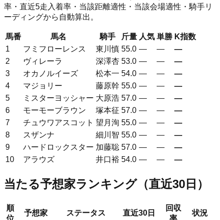
率・直近5走入着率・当該距離適性・当該会場適性・騎手リ
ーディングから自動算出。
馬番
馬名
騎手
斤量
人気
単勝
K指数
1
フミフローレンス
東川慎
55.0
—
—
—
2
ヴィレーラ
深澤杏
53.0
—
—
—
3
オカノルイーズ
松本一
54.0
—
—
—
4
マジョリー
藤原幹
55.0
—
—
—
5
ミスターヨッシャー
大原浩
57.0
—
—
—
6
モーモーブラウン
塚本征
57.0
—
—
—
7
チュウワアスコット
望月洵
55.0
—
—
—
8
スザンナ
細川智
55.0
—
—
—
9
ハードロックスター
加藤聡
57.0
—
—
—
10
アラウズ
井口裕
54.0
—
—
—
当たる予想家ランキング（直近30日）
順
回収
予想家
ステータス
直近30日
状況
位
率