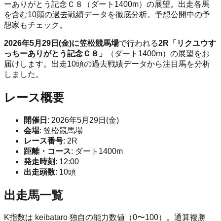
ーありがとう記念Ｃ８（ダート1400m）の展望。出走各馬
を含む10頭の過去戦績データを徹底分析。予想公開中の予
想家もチェック。
2026年5月29日(金)
に
笠松競馬場
で行われる
2R「リクユウす
っちーありがとう記念Ｃ８」
（ダート1400m）の展望をお
届けします。出走10頭の過去戦績データから注目馬を分析
しました。
レース概要
開催日
: 2026年5月29日(金)
会場
: 笠松競馬場
レース番号
: 2R
距離・コース
: ダート1400m
発走時刻
: 12:00
出走頭数
: 10頭
出走馬一覧
K指数は keibataro 独自の能力数値（0〜100）。通算複勝