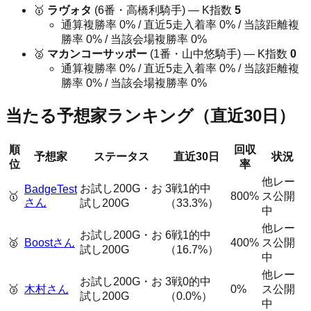
🥇
ラヴォタ
(6番・高橋利騎手) — K指数
5
通算複勝率 0% / 直近5走入着率 0% / 当該距離複
勝率 0% / 当該会場複勝率 0%
🥈
マカンコーサッポー
(1番・山中悠騎手) — K指数
0
通算複勝率 0% / 直近5走入着率 0% / 当該距離複
勝率 0% / 当該会場複勝率 0%
当たる予想家ランキング（直近30日）
順
回収
予想家
ステータス
直近30日
状況
位
率
他レー
お試し200G・お
3戦1的中
BadgeTest
🥇
800%
ス公開
さん
試し200G
（33.3%）
中
他レー
お試し200G・お
6戦1的中
🥈
Boostさん
400%
ス公開
試し200G
（16.7%）
中
他レー
お試し200G・お
3戦0的中
🥉
木村さん
0%
ス公開
試し200G
（0.0%）
中