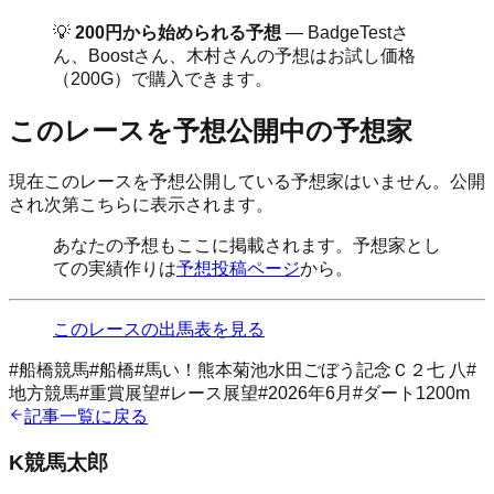
💡
200円から始められる予想
— BadgeTestさ
ん、Boostさん、木村さんの予想はお試し価格
（200G）で購入できます。
このレースを予想公開中の予想家
現在このレースを予想公開している予想家はいません。公開
され次第こちらに表示されます。
あなたの予想もここに掲載されます。予想家とし
ての実績作りは
予想投稿ページ
から。
このレースの出馬表を見る
#
船橋競馬
#
船橋
#
馬い！熊本菊池水田ごぼう記念Ｃ２七 八
#
地方競馬
#
重賞展望
#
レース展望
#
2026年6月
#
ダート1200m
記事一覧に戻る
K
競馬太郎