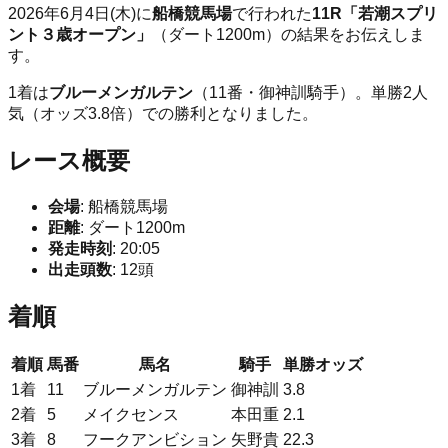
2026年6月4日(木)に
船橋競馬場
で行われた
11R「若潮スプリ
ント３歳オープン」
（ダート1200m）の結果をお伝えしま
す。
1着は
ブルーメンガルテン
（11番・御神訓騎手）。単勝2人
気（オッズ3.8倍）での勝利となりました。
レース概要
会場
: 船橋競馬場
距離
: ダート1200m
発走時刻
: 20:05
出走頭数
: 12頭
着順
着順
馬番
馬名
騎手
単勝オッズ
1着
11
ブルーメンガルテン
御神訓
3.8
2着
5
メイクセンス
本田重
2.1
3着
8
フークアンビション
矢野貴
22.3