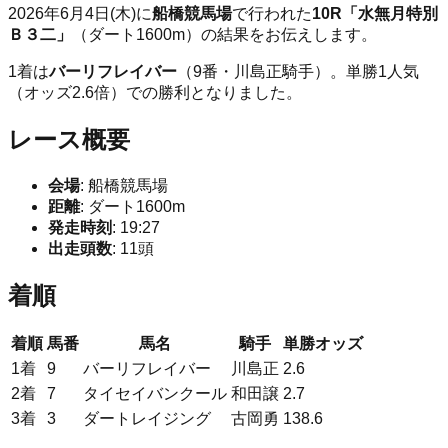
2026年6月4日(木)に
船橋競馬場
で行われた
10R「水無月特別
Ｂ３二」
（ダート1600m）の結果をお伝えします。
1着は
バーリフレイバー
（9番・川島正騎手）。単勝1人気
（オッズ2.6倍）での勝利となりました。
レース概要
会場
: 船橋競馬場
距離
: ダート1600m
発走時刻
: 19:27
出走頭数
: 11頭
着順
着順
馬番
馬名
騎手
単勝オッズ
1着
9
バーリフレイバー
川島正
2.6
2着
7
タイセイバンクール
和田譲
2.7
3着
3
ダートレイジング
古岡勇
138.6