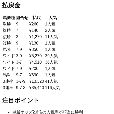
払戻金
馬券種
組合せ
払戻
人気
単勝
9
¥260
1人気
複勝
7
¥140
2人気
複勝
3
¥1,270
11人気
複勝
9
¥130
1人気
馬連
7-9
¥350
1人気
ワイド
3-9
¥5,270
39人気
ワイド
3-7
¥4,510
36人気
ワイド
7-9
¥200
1人気
馬単
9-7
¥690
1人気
3連複
3-7-9
¥13,320
41人気
3連単
9-7-3
¥35,440
116人気
注目ポイント
単勝オッズ2.6倍の人気馬が順当に勝利