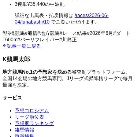
3連単¥35,440の中波乱
詳細な出馬表・払戻情報は
/races/2026-06-
04/funabashi/10
でご覧いただけます。
#
船橋競馬
#
船橋
#
地方競馬
#
レース結果
#
2026年6月
#
ダート
1600m
#
バーリフレイバー
#
川島正
記事一覧に戻る
K
競馬太郎
地方競馬No.1の予想家を決める
審査制プラットフォーム。
全国14会場の地方競馬専門。Jリーグ式昇降格リーグで毎月
最強を決定。
サービス
予想コロシアム
リーグ順位表
予想家ランキング
凄馬情報
重賞特集