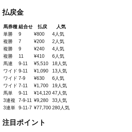
払戻金
馬券種
組合せ
払戻
人気
単勝
9
¥800
4人気
複勝
7
¥200
2人気
複勝
9
¥240
4人気
複勝
11
¥410
6人気
馬連
9-11
¥5,510
18人気
ワイド
9-11
¥1,090
13人気
ワイド
7-9
¥630
6人気
ワイド
7-11
¥1,700
19人気
馬単
9-11
¥14,120
47人気
3連複
7-9-11
¥9,280
33人気
3連単
9-11-7
¥77,700
280人気
注目ポイント