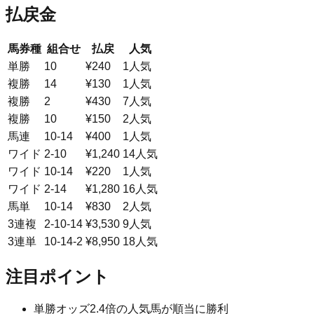
払戻金
馬券種
組合せ
払戻
人気
単勝
10
¥240
1人気
複勝
14
¥130
1人気
複勝
2
¥430
7人気
複勝
10
¥150
2人気
馬連
10-14
¥400
1人気
ワイド
2-10
¥1,240
14人気
ワイド
10-14
¥220
1人気
ワイド
2-14
¥1,280
16人気
馬単
10-14
¥830
2人気
3連複
2-10-14
¥3,530
9人気
3連単
10-14-2
¥8,950
18人気
注目ポイント
単勝オッズ2.4倍の人気馬が順当に勝利