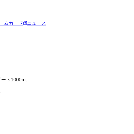
ームカード
ニュース
ート1000m。
。