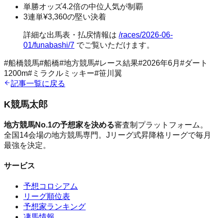
単勝オッズ4.2倍の中位人気が制覇
3連単¥3,360の堅い決着
詳細な出馬表・払戻情報は
/races/2026-06-
01/funabashi/7
でご覧いただけます。
#
船橋競馬
#
船橋
#
地方競馬
#
レース結果
#
2026年6月
#
ダート
1200m
#
ミラクルミッキー
#
笹川翼
記事一覧に戻る
K
競馬太郎
地方競馬No.1の予想家を決める
審査制プラットフォーム。
全国14会場の地方競馬専門。Jリーグ式昇降格リーグで毎月
最強を決定。
サービス
予想コロシアム
リーグ順位表
予想家ランキング
凄馬情報