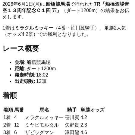
2026年6月1日(月)に
船橋競馬場
で行われた
7R「船橋酒場青
空１３周年記念Ｃ１四 五」
（ダート1200m）の結果をお伝
えします。
1着は
ミラクルミッキー
（4番・笹川翼騎手）。単勝2人気
（オッズ4.2倍）での勝利となりました。
レース概要
会場
: 船橋競馬場
距離
: ダート1200m
発走時刻
: 18:02
出走頭数
: 12頭
着順
着順
馬番
馬名
騎手
単勝オッズ
1着
4
ミラクルミッキー
笹川翼
4.2
2着
12
ミヤビモルタル
矢野貴
2.3
3着
6
ザビッグマン
澤田龍
4.6