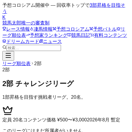
予想コロシアム開催中 — 回収率トップで
3部昇格を目指そ
う
K
競馬太郎
唯一の審査制
レース情報
凄馬情報
予想コロシアム
予想バトル
リ
ーグ順位表
予想家ランキング
競馬日記
有料コンテンツ
ドリームカード
ニュース
リーグ順位表
2部
2部
2部 チャレンジリーグ
1部昇格を目指す挑戦者リーグ。20名。
定員
20名
コンテンツ価格 ¥
500
〜¥
3,000
2026年8月
暫定
このリーグにはまだ所属者がいません