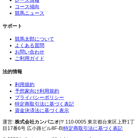
レース情報
コース傾向
競馬ニュース
サポート
競馬太郎について
よくある質問
お問い合わせ
ご利用ガイド
法的情報
利用規約
予想家向け利用規約
プライバシーポリシー
特定商取引法に基づく表記
資金決済法に基づく表示
運営:
株式会社カンパニオ
|
〒110-0005 東京都台東区上野1丁
目17番6号 広小路ビル8F-B
|
特定商取引法に基づく表記