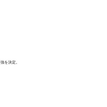
最強を決定。