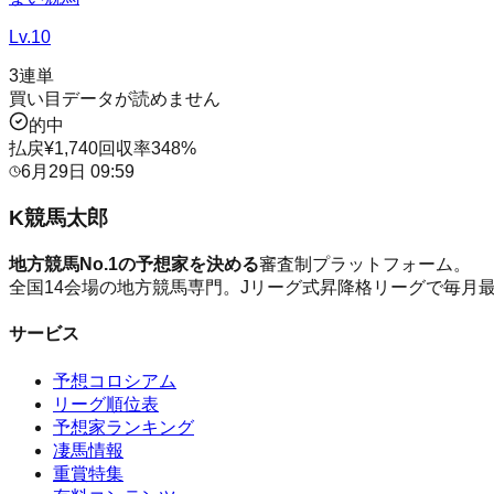
Lv.
10
3連単
買い目データが読めません
的中
払戻
¥
1,740
回収率
348
%
6月29日 09:59
K
競馬太郎
地方競馬No.1の予想家を決める
審査制プラットフォーム。
全国14会場の地方競馬専門。Jリーグ式昇降格リーグで毎月
サービス
予想コロシアム
リーグ順位表
予想家ランキング
凄馬情報
重賞特集